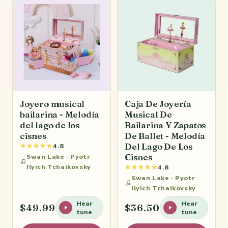
Joyero musical
Caja De Joyería
bailarina - Melodía
Musical De
del lago de los
Bailarina Y Zapatos
cisnes
De Ballet - Melodía
Del Lago De Los
★★★★★
4.8
Cisnes
Swan Lake · Pyotr
Ilyich Tchaikovsky
★★★★★
4.8
Swan Lake · Pyotr
Ilyich Tchaikovsky
Hear
Hear
$49.99
$36.50
tune
tune