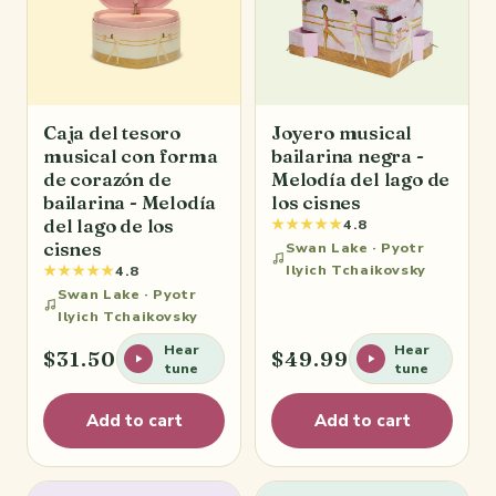
Caja del tesoro
Joyero musical
musical con forma
bailarina negra -
de corazón de
Melodía del lago de
bailarina - Melodía
los cisnes
del lago de los
★★★★★
4.8
cisnes
Swan Lake · Pyotr
Ilyich Tchaikovsky
★★★★★
4.8
Swan Lake · Pyotr
Ilyich Tchaikovsky
Hear
Hear
$31.50
$49.99
tune
tune
Add to cart
Add to cart