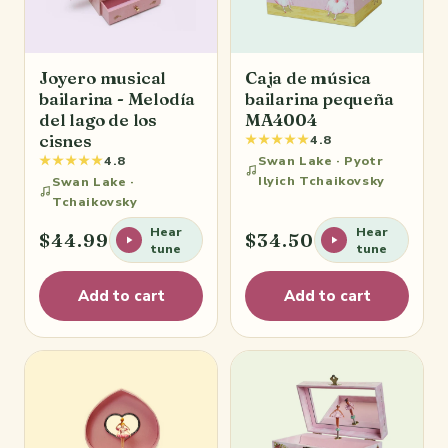
Joyero musical
Caja de música
bailarina - Melodía
bailarina pequeña
del lago de los
MA4004
cisnes
★★★★★
4.8
★★★★★
Swan Lake · Pyotr
4.8
Ilyich Tchaikovsky
Swan Lake ·
Tchaikovsky
Hear
Hear
$44.99
$34.50
tune
tune
Add to cart
Add to cart