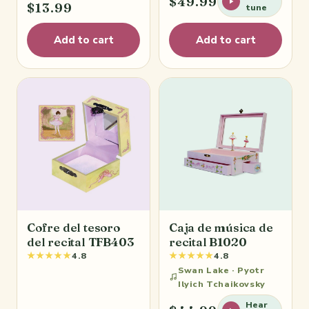
$49.99
$13.99
tune
Add to cart
Add to cart
Cofre del tesoro
Caja de música de
del recital TFB403
recital B1020
★★★★★
★★★★★
4.8
4.8
Swan Lake · Pyotr
Ilyich Tchaikovsky
Hear